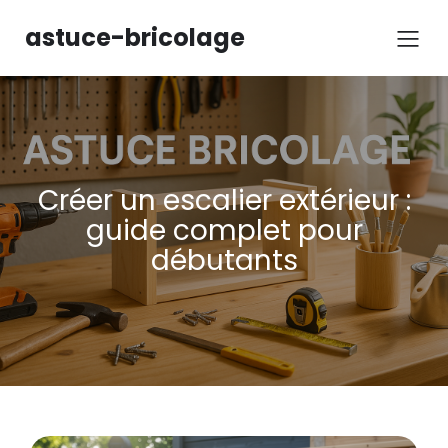
Aller
au
astuce-bricolage
contenu
Créer un escalier extérieur :
guide complet pour
débutants