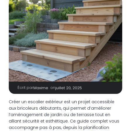
Écrit par
|
on
Maxime
juillet 20, 2025
Créer un escalier extérieur est un projet accessible
aux bricoleurs débutants, qui permet d’améliorer
l’aménagement de jardin ou de terrasse tout en
alliant sécurité et esthétique. Ce guide complet vous
accompagne pas à pas, depuis la planification