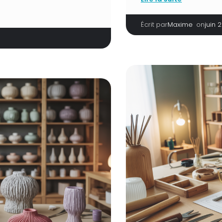
Écrit par
|
on
Maxime
juin 