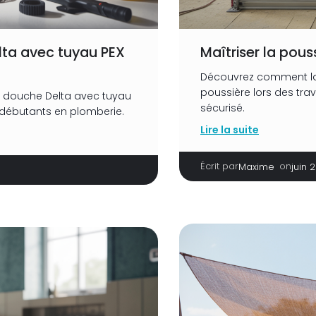
lta avec tuyau PEX
Maîtriser la pou
Découvrez comment la 
poussière lors des tra
de douche Delta avec tuyau
sécurisé.
x débutants en plomberie.
Lire la suite
Écrit par
|
on
Maxime
juin 