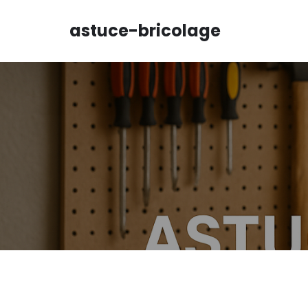
Aller
au
astuce-bricolage
contenu