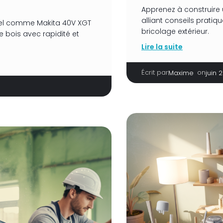
Apprenez à construire u
alliant conseils pratiq
nel comme Makita 40V XGT
bricolage extérieur.
 bois avec rapidité et
Lire la suite
Écrit par
|
on
Maxime
juin 